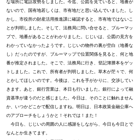
な場所に電話攻勢をしました。今迄、公図を見ていると、地番が
ないので、国有地若しくは、市有地だと思い込んでいました。し
かし、市役所の財産活用推進課に確認すると、市有地ではないこ
とが判明しました。そして、法務局に問い合せると、ブルーマッ
プで、地番があることがわかりました。じじいは、公図の見方を
わかっていなかったようです。じじいの物件の裏が空白（地番な
し）だったのですが、ブルーマップで位置関係を見ると、何と地
番が推定されました。そこで、法務局に行き、登記簿謄本をゲッ
トしました。これで、所有者が判明しました。草木が茫々で、何
とかしてほしいのです。今後は、これを手がかりに、交渉してい
きます。あと、銀行営業は、本日も行いました。銀行によって融
資基準が違うのだと感じました。今日は、そのことに触れません
か、いつかどこかで配信しますね。明日は、日本政策金融公庫へ
のアプローチをしょうかと！それでは！また！
今日も、じじいの周囲の人に感謝をしながら、今日も今日とで
なんとか生きてます。