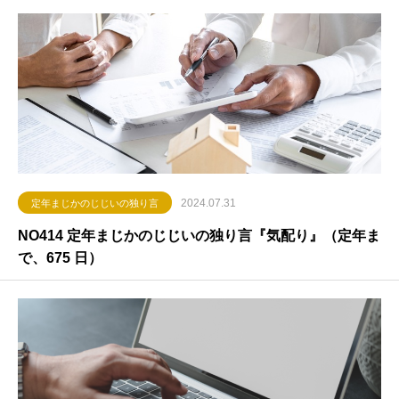
2024.07.31
定年まじかのじじいの独り言
NO414 定年まじかのじじいの独り言『気配り』（定年ま
で、675 日）