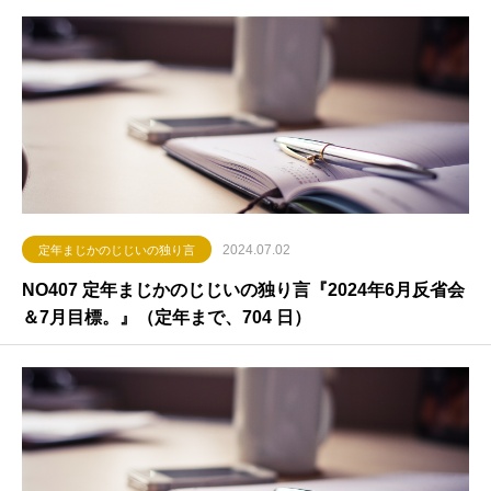
2024.07.02
定年まじかのじじいの独り言
NO407 定年まじかのじじいの独り言『2024年6月反省会
＆7月目標。』（定年まで、704 日）