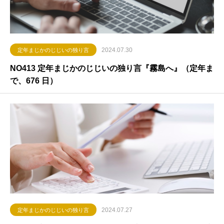
2024.07.30
定年まじかのじじいの独り言
NO413 定年まじかのじじいの独り言『霧島へ』（定年ま
で、676 日）
2024.07.27
定年まじかのじじいの独り言